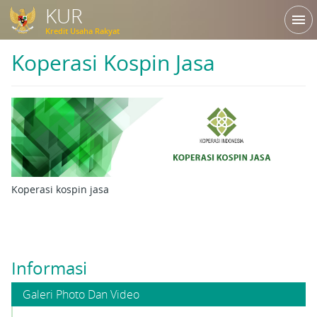
KUR
menu
Kredit Usaha Rakyat
Koperasi Kospin Jasa
Koperasi kospin jasa
Informasi
Galeri Photo Dan Video