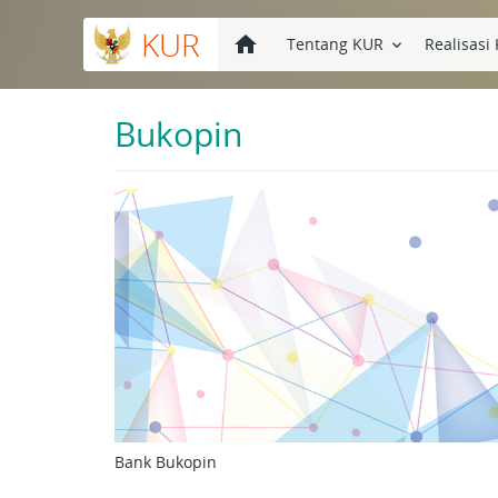
KUR
home
Tentang KUR
Realisasi
keyboard_arrow_down
Bukopin
Bank Bukopin